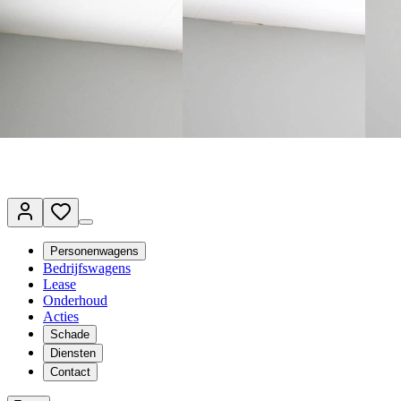
Terug naar www.vanmossel.nl
Van Mossel Automotive Group
Vestigingen
Werkplaatsplanner
Vacatures
Klantenservice
nl
- Nederlands
Personenwagens
Bedrijfswagens
Lease
Onderhoud
Acties
Schade
Diensten
Contact