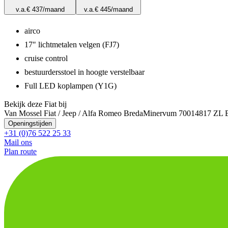
v.a.
€ 437
/maand
v.a.
€ 445
/maand
airco
17" lichtmetalen velgen (FJ7)
cruise control
bestuurdersstoel in hoogte verstelbaar
Full LED koplampen (Y1G)
Bekijk deze Fiat bij
Van Mossel Fiat / Jeep / Alfa Romeo Breda
Minervum 7001
4817 ZL 
Openingstijden
+31 (0)76 522 25 33
Mail ons
Plan route