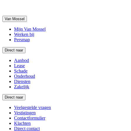
Van Mossel
Mijn Van Mossel
Werken bij
Persmap
Direct naar
Aanbod
Lease
Schade
Onderhoud
Diensten
Zakelijk
Direct naar
Veelgestelde vragen
Vestigingen
Contactformulier
Klachten
Direct contact