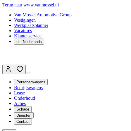
Terug naar www.vanmossel.nl
Van Mossel Automotive Group
Vestigingen
Werkplaatsplanner
Vacatures
Klantenservice
nl
- Nederlands
Personenwagens
Bedrijfswagens
Lease
Onderhoud
Acties
Schade
Diensten
Contact