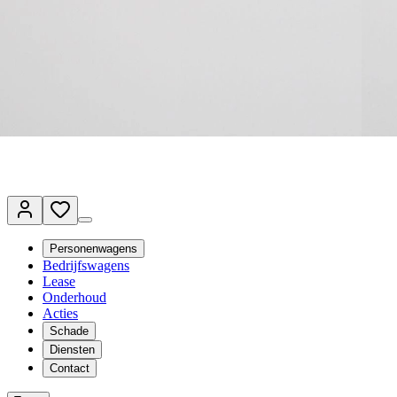
Terug naar www.vanmossel.nl
Van Mossel Automotive Group
Vestigingen
Werkplaatsplanner
Vacatures
Klantenservice
nl
- Nederlands
Personenwagens
Bedrijfswagens
Lease
Onderhoud
Acties
Schade
Diensten
Contact