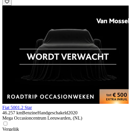
Fiat 500
1.2 Star
46.257 km
Benzine
Handgeschakeld
2020
Mega Occasioncentrum Leeuwarden, (NL)
Vergelijk