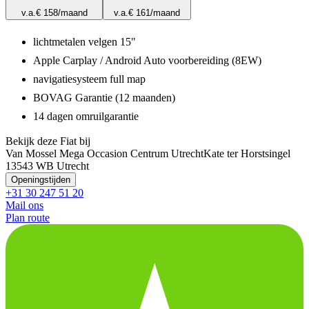
v.a.
€ 158
/maand
v.a.
€ 161
/maand
lichtmetalen velgen 15"
Apple Carplay / Android Auto voorbereiding (8EW)
navigatiesysteem full map
BOVAG Garantie (12 maanden)
14 dagen omruilgarantie
Bekijk deze Fiat bij
Van Mossel Mega Occasion Centrum Utrecht
Kate ter Horstsingel
1
3543 WB Utrecht
Openingstijden
+31 30 247 51 20
Mail ons
Plan route