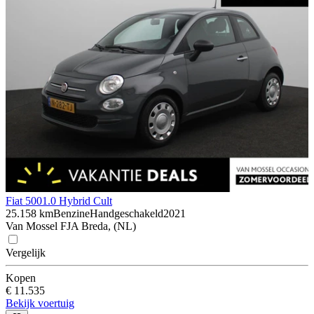
Fiat 500
1.0 Hybrid Cult
25.158 km
Benzine
Handgeschakeld
2021
Van Mossel FJA Breda, (NL)
Vergelijk
Kopen
€ 11.535
Bekijk voertuig