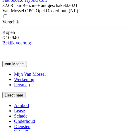
Fiat 500
1.0 Hybrid Cult
32.681 km
Benzine
Handgeschakeld
2021
Van Mossel OPC Opel Oosterhout, (NL)
Vergelijk
Kopen
€ 10.940
Bekijk voertuig
Van Mossel
Mijn Van Mossel
Werken bij
Persmap
Direct naar
Aanbod
Lease
Schade
Onderhoud
Diensten