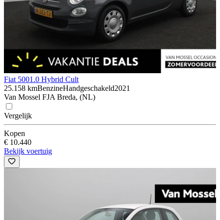
Fiat 500
1.0 Hybrid Cult
25.158 km
Benzine
Handgeschakeld
2021
Van Mossel FJA Breda, (NL)
Vergelijk
Kopen
€ 10.440
Bekijk voertuig