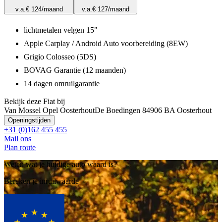
v.a.
€ 124
/maand
v.a.
€ 127
/maand
lichtmetalen velgen 15"
Apple Carplay / Android Auto voorbereiding (8EW)
Grigio Colosseo (5DS)
BOVAG Garantie (12 maanden)
14 dagen omruilgarantie
Bekijk deze Fiat bij
Van Mossel Opel Oosterhout
De Boedingen 8
4906 BA Oosterhout
Openingstijden
+31 (0)162 455 455
Mail ons
Plan route
Weten wat je huidige auto waard is?
Bereken je inruilwaarde