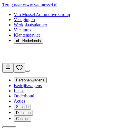
Terug naar www.vanmossel.nl
Van Mossel Automotive Group
Vestigingen
Werkplaatsplanner
Vacatures
Klantenservice
nl
- Nederlands
Personenwagens
Bedrijfswagens
Lease
Onderhoud
Acties
Schade
Diensten
Contact