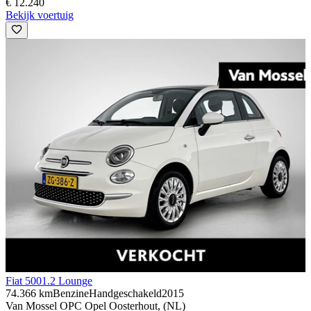
€ 12.240
Bekijk voertuig
Fiat 500
1.2 Lounge
74.366 km
Benzine
Handgeschakeld
2015
Van Mossel OPC Opel Oosterhout, (NL)