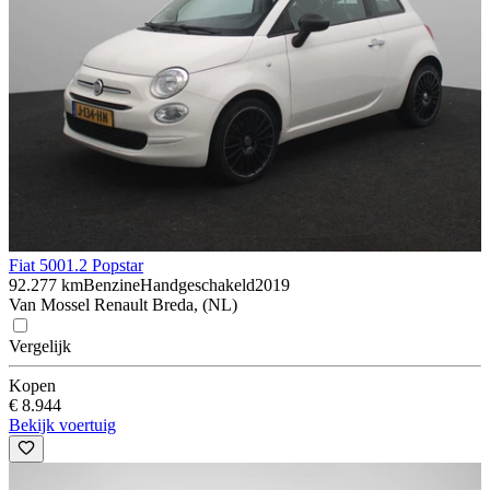
Fiat 500
1.2 Popstar
92.277 km
Benzine
Handgeschakeld
2019
Van Mossel Renault Breda, (NL)
Vergelijk
Kopen
€ 8.944
Bekijk voertuig