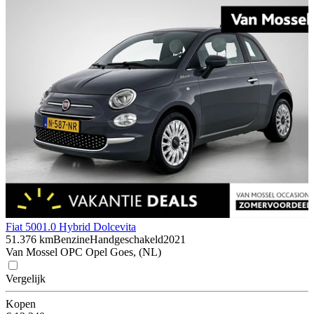
Fiat 500
1.0 Hybrid Dolcevita
51.376 km
Benzine
Handgeschakeld
2021
Van Mossel OPC Opel Goes, (NL)
Vergelijk
Kopen