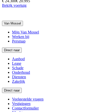
€ 24.300
€ 20.995
Bekijk voertuig
Van Mossel
Mijn Van Mossel
Werken bij
Persmap
Direct naar
Aanbod
Lease
Schade
Onderhoud
Diensten
Zakelijk
Direct naar
Veelgestelde vragen
Vestigingen
Contactformulier