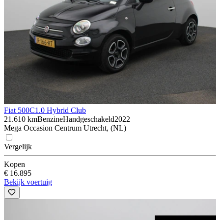
Fiat 500C
1.0 Hybrid Club
21.610 km
Benzine
Handgeschakeld
2022
Mega Occasion Centrum Utrecht, (NL)
Vergelijk
Kopen
€ 16.895
Bekijk voertuig