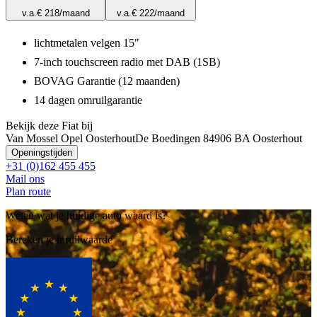
v.a.
€ 218
/maand
v.a.
€ 222
/maand
lichtmetalen velgen 15"
7-inch touchscreen radio met DAB (1SB)
BOVAG Garantie (12 maanden)
14 dagen omruilgarantie
Bekijk deze Fiat bij
Van Mossel Opel Oosterhout
De Boedingen 8
4906 BA Oosterhout
Openingstijden
+31 (0)162 455 455
Mail ons
Plan route
Weten wat je huidige auto waard is?
Bereken je inruilwaarde