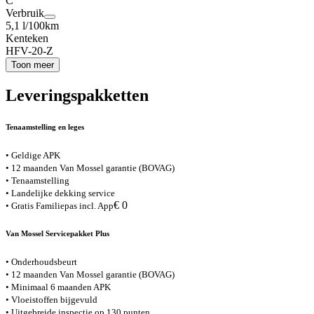
C
Verbruik
5,1 l/100km
Kenteken
HFV-20-Z
Toon meer
Leveringspakketten
Tenaamstelling en leges
• Geldige APK
• 12 maanden Van Mossel garantie (BOVAG)
• Tenaamstelling
• Landelijke dekking service
€ 0
• Gratis Familiepas incl. App
Van Mossel Servicepakket Plus
• Onderhoudsbeurt
• 12 maanden Van Mossel garantie (BOVAG)
• Minimaal 6 maanden APK
• Vloeistoffen bijgevuld
• Uitgebreide inspectie op 130 punten