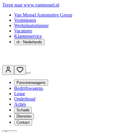
Terug naar www.vanmossel.nl
Van Mossel Automotive Group
Vestigingen
Werkplaatsplanner
Vacatures
Klantenservice
nl
- Nederlands
Personenwagens
Bedrijfswagens
Lease
Onderhoud
Acties
Schade
Diensten
Contact