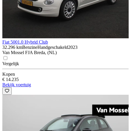
Fiat 500
1.0 Hybrid Club
32.296 km
Benzine
Handgeschakeld
2023
Van Mossel FJA Breda, (NL)
Vergelijk
Kopen
€ 14.235
Bekijk voertuig