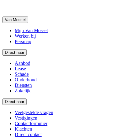
Van Mossel
Mijn Van Mossel
Werken bij
Persmap
Direct naar
Aanbod
Lease
Schade
Onderhoud
Diensten
Zakelijk
Direct naar
Veelgestelde vragen
Vestigingen
Contactformulier
Klachten
Direct contact