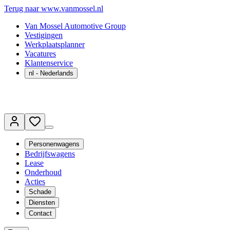
Terug naar www.vanmossel.nl
Van Mossel Automotive Group
Vestigingen
Werkplaatsplanner
Vacatures
Klantenservice
nl
- Nederlands
Personenwagens
Bedrijfswagens
Lease
Onderhoud
Acties
Schade
Diensten
Contact