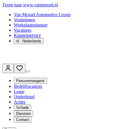
Terug naar www.vanmossel.nl
Van Mossel Automotive Group
Vestigingen
Werkplaatsplanner
Vacatures
Klantenservice
nl
- Nederlands
Personenwagens
Bedrijfswagens
Lease
Onderhoud
Acties
Schade
Diensten
Contact