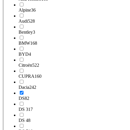
Alpine
36
Audi
528
Bentley
3
BMW
168
BYD
4
Citroën
522
CUPRA
160
Dacia
242
DS
82
DS 3
17
DS 4
8