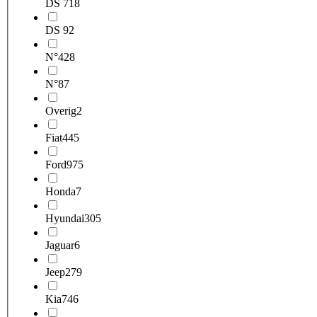
DS 7
18
DS 9
2
N°4
28
N°8
7
Overig
2
Fiat
445
Ford
975
Honda
7
Hyundai
305
Jaguar
6
Jeep
279
Kia
746