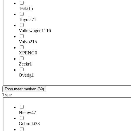
Tesla
15
Toyota
71
Volkswagen
1116
Volvo
215
XPENG
0
Zeekr
1
Overig
1
Toon meer merken (39)
Type
Nieuw
47
Gebruikt
33