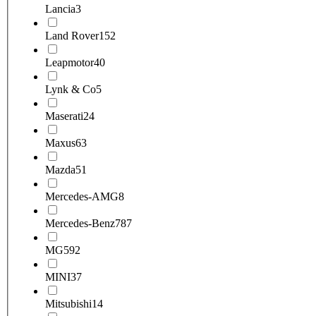
Lancia
3
Land Rover
152
Leapmotor
40
Lynk & Co
5
Maserati
24
Maxus
63
Mazda
51
Mercedes-AMG
8
Mercedes-Benz
787
MG
592
MINI
37
Mitsubishi
14