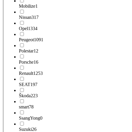
Mobilize
1
Nissan
317
Opel
1334
Peugeot
1091
Polestar
12
Porsche
16
Renault
1253
SEAT
197
Škoda
223
smart
78
SsangYong
0
Suzuki
26