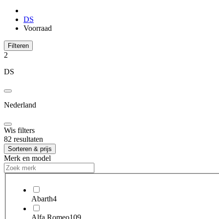
DS
Voorraad
Filteren
2
DS
Nederland
Wis filters
82 resultaten
Sorteren & prijs
Merk en model
Abarth
4
Alfa Romeo
109