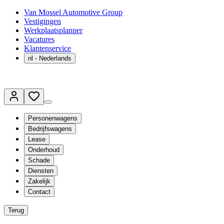
Van Mossel Automotive Group
Vestigingen
Werkplaatsplanner
Vacatures
Klantenservice
nl
- Nederlands
Personenwagens
Bedrijfswagens
Lease
Onderhoud
Schade
Diensten
Zakelijk
Contact
Terug