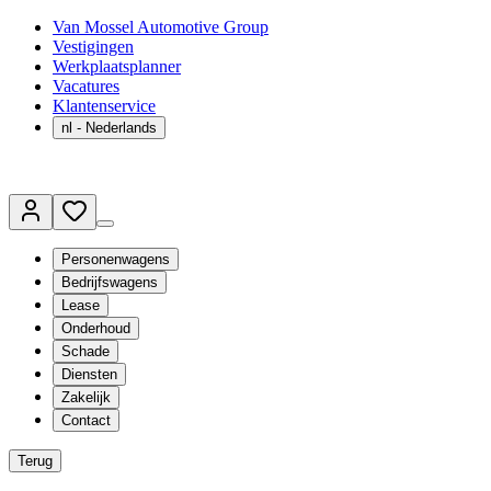
Van Mossel Automotive Group
Vestigingen
Werkplaatsplanner
Vacatures
Klantenservice
nl
- Nederlands
Personenwagens
Bedrijfswagens
Lease
Onderhoud
Schade
Diensten
Zakelijk
Contact
Terug