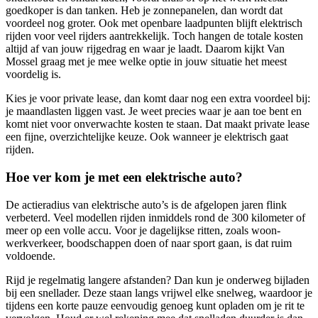
goedkoper is dan tanken. Heb je zonnepanelen, dan wordt dat
voordeel nog groter. Ook met openbare laadpunten blijft elektrisch
rijden voor veel rijders aantrekkelijk. Toch hangen de totale kosten
altijd af van jouw rijgedrag en waar je laadt. Daarom kijkt Van
Mossel graag met je mee welke optie in jouw situatie het meest
voordelig is.
Kies je voor private lease, dan komt daar nog een extra voordeel bij:
je maandlasten liggen vast. Je weet precies waar je aan toe bent en
komt niet voor onverwachte kosten te staan. Dat maakt private lease
een fijne, overzichtelijke keuze. Ook wanneer je elektrisch gaat
rijden.
Hoe ver kom je met een elektrische auto?
De actieradius van elektrische auto’s is de afgelopen jaren flink
verbeterd. Veel modellen rijden inmiddels rond de 300 kilometer of
meer op een volle accu. Voor je dagelijkse ritten, zoals woon-
werkverkeer, boodschappen doen of naar sport gaan, is dat ruim
voldoende.
Rijd je regelmatig langere afstanden? Dan kun je onderweg bijladen
bij een snellader. Deze staan langs vrijwel elke snelweg, waardoor je
tijdens een korte pauze eenvoudig genoeg kunt opladen om je rit te