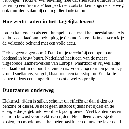
vervolgen. Houd er wel rekening mee dat snelladen duurder is dan
laden bij een ‘normale’ laadpaal, net zoals tanken langs de snelweg
ook duurder is dan bij een regulier tankstation.
Hoe werkt laden in het dagelijks leven?
Laden kan voelen als een drempel. Toch went het meestal snel. Als
je thuis een laadpunt hebt, plug je de auto ’s avonds in en vertrek je
de volgende ochtend met een volle accu.
Heb je geen eigen oprit? Dan kun je terecht bij een openbare
laadpaal in jouw buurt. Nederland heeft een van de meest
uitgebreide laadnetwerken van Europa, waardoor er vrijwel altijd
een laadpunt in de buurt te vinden is. Voor langere ritten gebruik je
vooral snelladers, vergelijkbaar met een tankstop nu. Een korte
pauze tijdens een lange rit is tenslotte wel zo prettig.
Duurzamer onderweg
Elektrisch rijden is stiller, schoner en efficiënter dan rijden op
benzine of diesel. Je hebt geen uitstoot tijdens het rijden en de
energie die je gebruikt wordt elk jaar groener. Veel klanten kiezen
daarom bewust voor elektrisch rijden. Niet alleen vanwege de
kosten, maar ook omdat het beter past in een duurzame levensstijl.