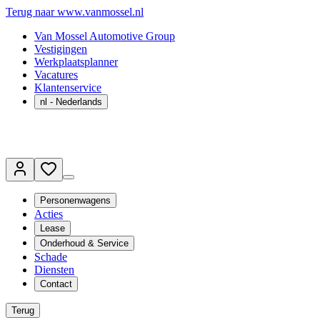
Terug naar www.vanmossel.nl
Van Mossel Automotive Group
Vestigingen
Werkplaatsplanner
Vacatures
Klantenservice
nl
- Nederlands
Personenwagens
Acties
Lease
Onderhoud & Service
Schade
Diensten
Contact
Terug