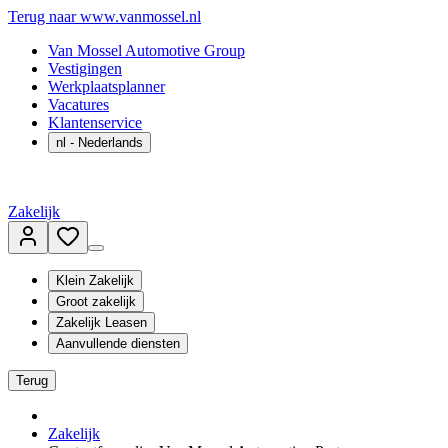
Terug naar www.vanmossel.nl
Van Mossel Automotive Group
Vestigingen
Werkplaatsplanner
Vacatures
Klantenservice
nl
- Nederlands
Zakelijk
Klein Zakelijk
Groot zakelijk
Zakelijk Leasen
Aanvullende diensten
Terug
Zakelijk