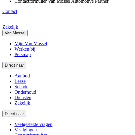
Contactformulier Van Mossel Automotive Partner
Contact
Zakelijk
Van Mossel
Mijn Van Mossel
Werken bij
Persmap
Direct naar
Aanbod
Lease
Schade
Onderhoud
Diensten
Zakelijk
Direct naar
Veelgestelde vragen
Vestigingen