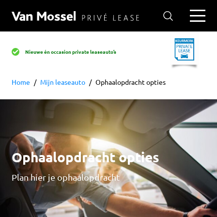
Nieuwe én occasion private leaseauto’s
Home
Mijn leaseauto
Ophaalopdracht opties
Ophaalopdracht opties
Plan hier je ophaalopdracht