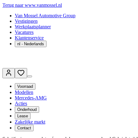
Terug naar www.vanmossel.nl
Van Mossel Automotive Group
Vestigingen
Werkplaatsplanner
Vacatures
Klantenservice
nl
- Nederlands
Voorraad
Modellen
Mercedes-AMG
Acties
Onderhoud
Lease
Zakelijke markt
Contact