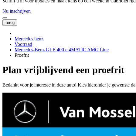
Schrijf u in voor updates én maak kans op een weekend Cabriolet rijd
Nu inschrijven
Terug
Mercedes benz
Voorraad
Mercedes-Benz GLE 400 e 4MATIC AMG Line
Proefrit
Plan vrijblijvend een proefrit
Bedankt voor je interesse in deze auto! Kies hieronder je gewenste da