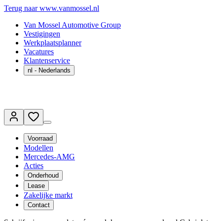
Terug naar www.vanmossel.nl
Van Mossel Automotive Group
Vestigingen
Werkplaatsplanner
Vacatures
Klantenservice
nl
- Nederlands
Voorraad
Modellen
Mercedes-AMG
Acties
Onderhoud
Lease
Zakelijke markt
Contact