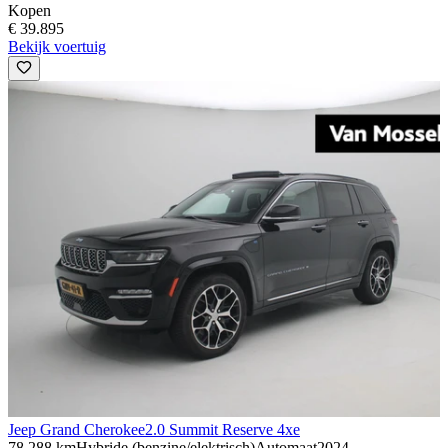
Kopen
€ 39.895
Bekijk voertuig
Jeep Grand Cherokee
2.0 Summit Reserve 4xe
78.288 km
Hybride (benzine/elektrisch)
Automaat
2024