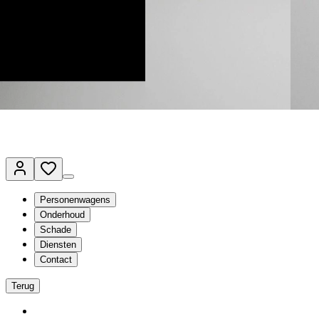
Terug naar www.vanmossel.nl
Van Mossel Automotive Group
Vestigingen
Werkplaatsplanner
Vacatures
Klantenservice
nl
- Nederlands
Personenwagens
Onderhoud
Schade
Diensten
Contact
Terug