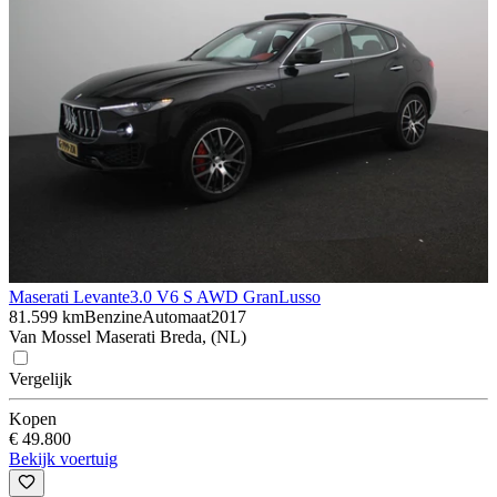
Maserati Levante
3.0 V6 S AWD GranLusso
81.599 km
Benzine
Automaat
2017
Van Mossel Maserati Breda, (NL)
Vergelijk
Kopen
€ 49.800
Bekijk voertuig