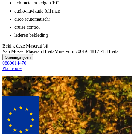
lichtmetalen velgen 19"
audio-navigatie full map
airco (automatisch)
cruise control
lederen bekleding
Bekijk deze Maserati bij
Van Mossel Maserati Breda
Minervum 7001/C
4817 ZL Breda
Openingstijden
0880014470
Plan route
Weten wat je huidige auto waard is?
Bereken je inruilwaarde