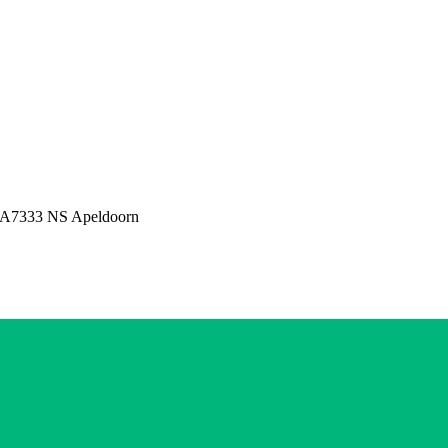
 A
7333 NS Apeldoorn