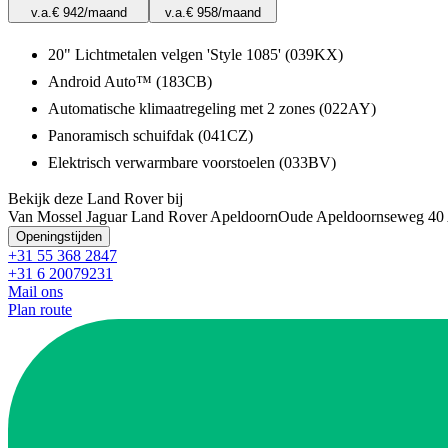
v.a.
€ 942
/maand
v.a.
€ 958
/maand
20" Lichtmetalen velgen 'Style 1085' (039KX)
Android Auto™ (183CB)
Automatische klimaatregeling met 2 zones (022AY)
Panoramisch schuifdak (041CZ)
Elektrisch verwarmbare voorstoelen (033BV)
Bekijk deze Land Rover bij
Van Mossel Jaguar Land Rover Apeldoorn
Oude Apeldoornseweg 40
Openingstijden
+31 55 368 2847
+31 6 20079231
Mail ons
Plan route