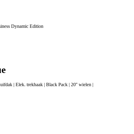
ness Dynamic Edition
ue
k | Elek. trekhaak | Black Pack | 20'' wielen |