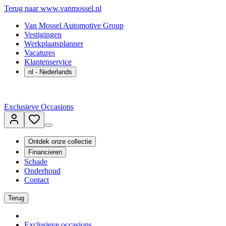
Terug naar www.vanmossel.nl
Van Mossel Automotive Group
Vestigingen
Werkplaatsplanner
Vacatures
Klantenservice
nl
- Nederlands
Exclusieve Occasions
Ontdek onze collectie
Financieren
Schade
Onderhoud
Contact
Terug
Exclusieve occasions