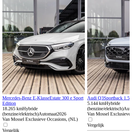
Mercedes-Benz E-Klasse
Estate 300 e Sport
Audi Q3
Sportback 1.5 
Edition
5.144 km
Hybride
18.265 km
Hybride
(benzine/elektrisch)
Aut
(benzine/elektrisch)
Automaat
2026
Van Mossel Exclusieve
Van Mossel Exclusieve Occasions, (NL)
Vergelijk
Vergelijk