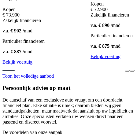
Kopen
Kopen
€ 72.900
€ 73.900
Zakelijk financieren
Zakelijk financieren
v.a.
€ 890
/mnd
v.a.
€ 902
/mnd
Particulier financieren
Particulier financieren
v.a.
€ 875
/mnd
v.a.
€ 887
/mnd
Bekijk voertuig
Bekijk voertuig
Toon het volledige aanbod
Persoonlijk advies op maat
De aanschaf van een exclusieve auto vraagt om een doordacht
financieel plan. Elke situatie is uniek; daarom bieden wij geen
standaardpakketten, maar maatwerk dat aansluit op uw liquiditeit en
ambities. Onze specialisten vertalen uw wensen direct naar een
passend en discreet voorstel.
De voordelen van onze aanpak: