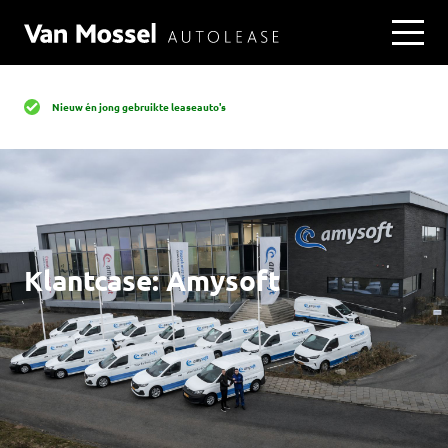
Nieuw én jong gebruikte leaseauto's
Klantcase: Amysoft