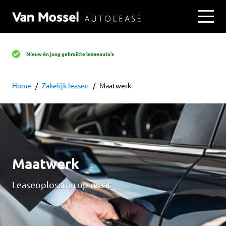
Nieuw én jong gebruikte leaseauto's
Home
Zakelijk leasen
Maatwerk
Maatwerk
Leaseoplossing op maat