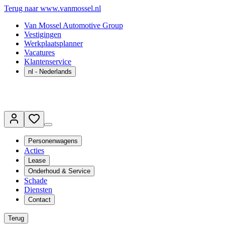
Terug naar www.vanmossel.nl
Van Mossel Automotive Group
Vestigingen
Werkplaatsplanner
Vacatures
Klantenservice
nl
- Nederlands
Personenwagens
Acties
Lease
Onderhoud & Service
Schade
Diensten
Contact
Terug