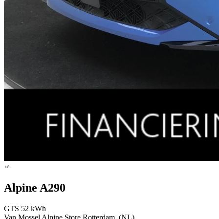
Alpine A290
GTS 52 kWh
Van Mossel Alpine Store Rotterdam, (NL)