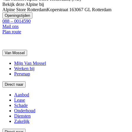
Bekijk deze Alpine bij
Alpine Store Rotterdam
Koperstraat 16
3067 GL Rotterdam
Openingstijden
088 – 0014590
Mail ons
Plan route
Van Mossel
Mijn Van Mossel
Werken bij
Persmap
Direct naar
Aanbod
Lease
Schade
Onderhoud
Diensten
Zakelijk
Direct naar