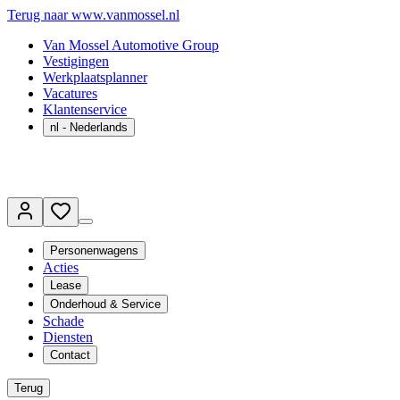
Terug naar www.vanmossel.nl
Van Mossel Automotive Group
Vestigingen
Werkplaatsplanner
Vacatures
Klantenservice
nl
- Nederlands
Personenwagens
Acties
Lease
Onderhoud & Service
Schade
Diensten
Contact
Terug