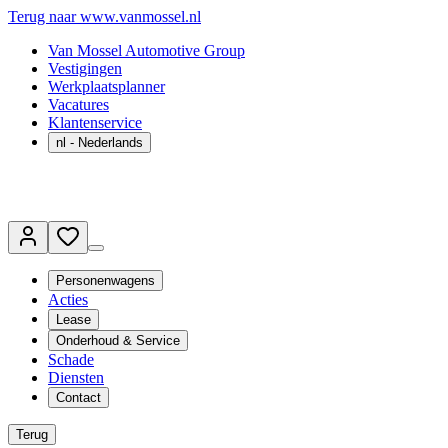
Terug naar www.vanmossel.nl
Van Mossel Automotive Group
Vestigingen
Werkplaatsplanner
Vacatures
Klantenservice
nl
- Nederlands
Personenwagens
Acties
Lease
Onderhoud & Service
Schade
Diensten
Contact
Terug