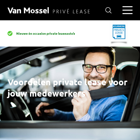
Nieuwe én occasion private leaseauto’s
Voordelen private lease voor
jouw medewerkers