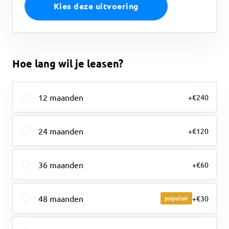
Kies deze uitvoering
Hoe lang wil je leasen?
12
maanden
+€240
24
maanden
+€120
36
maanden
+€60
48
maanden
populair
+€30