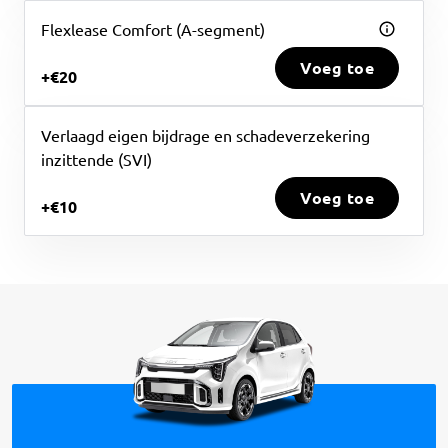
Flexlease Comfort (A-segment)
Voeg toe
+€20
Verlaagd eigen bijdrage en schadeverzekering
inzittende (SVI)
Voeg toe
+€10