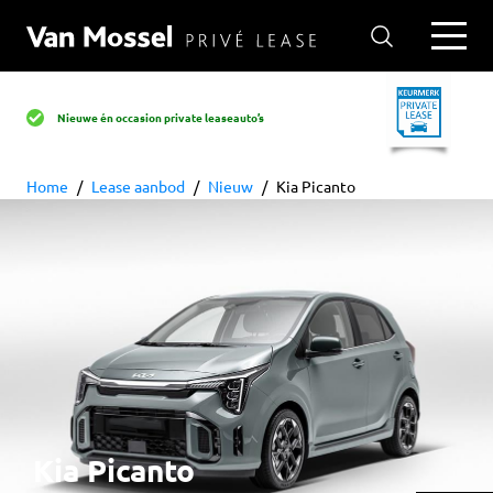
Nieuwe én occasion private leaseauto’s
Home
Lease aanbod
Nieuw
Kia Picanto
Kia
Picanto