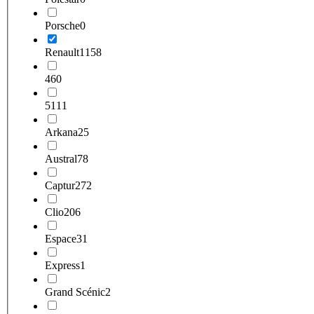
Porsche
0
Renault
1158
4
60
5
111
Arkana
25
Austral
78
Captur
272
Clio
206
Espace
31
Express
1
Grand Scénic
2