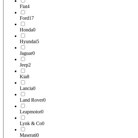
Fiat
4
Ford
17
Honda
0
Hyundai
5
Jaguar
0
Jeep
2
Kia
8
Lancia
0
Land Rover
0
Leapmotor
0
Lynk & Co
0
Maserati
0