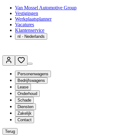
Van Mossel Automotive Group
Vestigingen
Werkplaatsplanner
Vacatures
Klantenservice
nl
- Nederlands
Personenwagens
Bedrijfswagens
Lease
Onderhoud
Schade
Diensten
Zakelijk
Contact
Terug