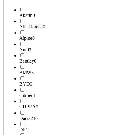
Abarth
0
Alfa Romeo
0
Alpine
0
Audi
3
Bentley
0
BMW
3
BYD
0
Citroën
1
CUPRA
0
Dacia
230
DS
1