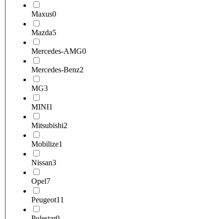
Maxus
0
Mazda
5
Mercedes-AMG
0
Mercedes-Benz
2
MG
3
MINI
1
Mitsubishi
2
Mobilize
1
Nissan
3
Opel
7
Peugeot
11
Polestar
0