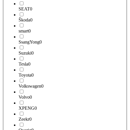
SEAT
0
Škoda
0
smart
0
SsangYong
0
Suzuki
0
Tesla
0
Toyota
0
Volkswagen
0
Volvo
0
XPENG
0
Zeekr
0