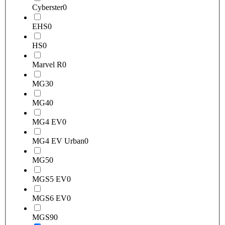
Cyberster
0
EHS
0
HS
0
Marvel R
0
MG3
0
MG4
0
MG4 EV
0
MG4 EV Urban
0
MG5
0
MGS5 EV
0
MGS6 EV
0
MGS9
0