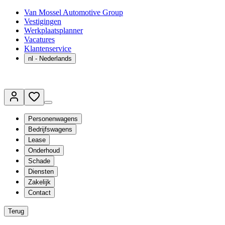
Van Mossel Automotive Group
Vestigingen
Werkplaatsplanner
Vacatures
Klantenservice
nl
- Nederlands
Personenwagens
Bedrijfswagens
Lease
Onderhoud
Schade
Diensten
Zakelijk
Contact
Terug