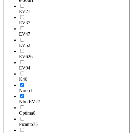
e-Soul
1
EV2
1
EV3
7
EV4
7
EV5
2
EV6
26
EV9
4
K4
0
Niro
51
Niro EV
27
Optima
0
Picanto
75