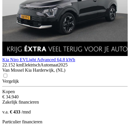
Kia Niro EV
Light Advanced 64.8 kWh
22.152 km
Elektrisch
Automaat
2025
Van Mossel Kia Harderwijk, (NL)
Vergelijk
Kopen
€ 34.940
Zakelijk financieren
v.a.
€ 433
/mnd
Particulier financieren