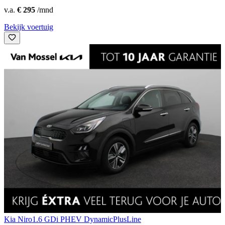
v.a.
€ 295
/mnd
Bekijk voertuig
Kia Niro
1.6 GDi PHEV DynamicPlusLine