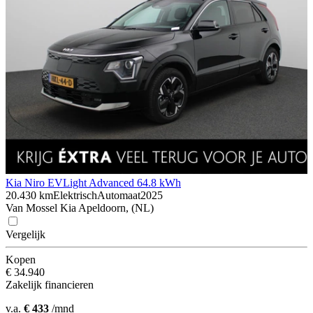
Kia Niro EV
Light Advanced 64.8 kWh
20.430 km
Elektrisch
Automaat
2025
Van Mossel Kia Apeldoorn, (NL)
Vergelijk
Kopen
€ 34.940
Zakelijk financieren
v.a.
€ 433
/mnd