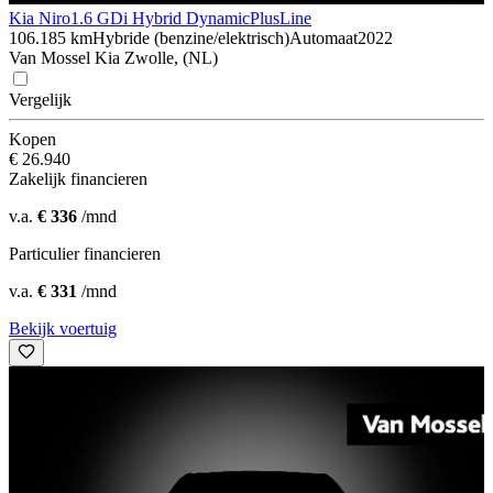
Kia Niro
1.6 GDi Hybrid DynamicPlusLine
106.185 km
Hybride (benzine/elektrisch)
Automaat
2022
Van Mossel Kia Zwolle, (NL)
Vergelijk
Kopen
€ 26.940
Zakelijk financieren
v.a.
€ 336
/mnd
Particulier financieren
v.a.
€ 331
/mnd
Bekijk voertuig