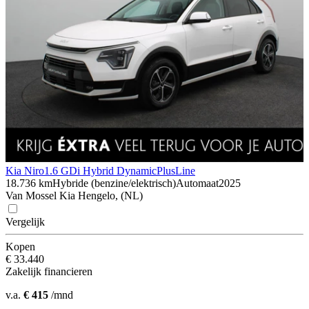
Kia Niro
1.6 GDi Hybrid DynamicPlusLine
18.736 km
Hybride (benzine/elektrisch)
Automaat
2025
Van Mossel Kia Hengelo, (NL)
Vergelijk
Kopen
€ 33.440
Zakelijk financieren
v.a.
€ 415
/mnd