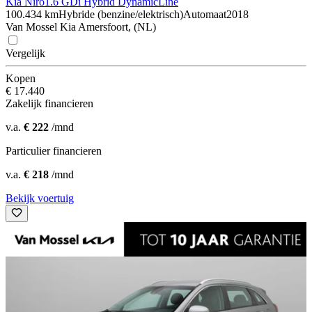
Kia Niro
1.6 GDi Hybrid DynamicLine
100.434 km
Hybride (benzine/elektrisch)
Automaat
2018
Van Mossel Kia Amersfoort, (NL)
Vergelijk
Kopen
€ 17.440
Zakelijk financieren
v.a.
€ 222
/mnd
Particulier financieren
v.a.
€ 218
/mnd
Bekijk voertuig