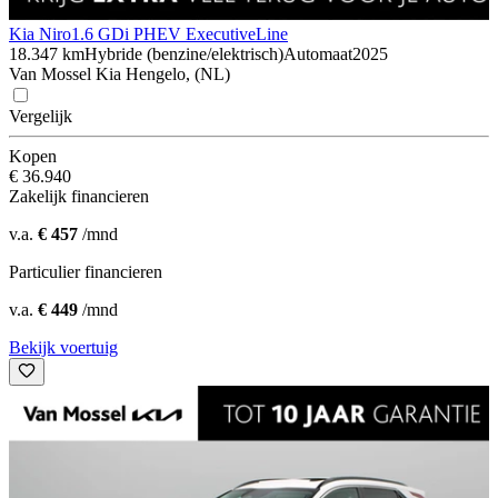
Kia Niro
1.6 GDi PHEV ExecutiveLine
18.347 km
Hybride (benzine/elektrisch)
Automaat
2025
Van Mossel Kia Hengelo, (NL)
Vergelijk
Kopen
€ 36.940
Zakelijk financieren
v.a.
€ 457
/mnd
Particulier financieren
v.a.
€ 449
/mnd
Bekijk voertuig