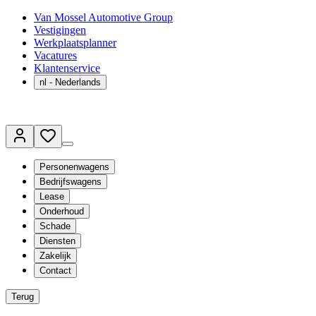
Van Mossel Automotive Group
Vestigingen
Werkplaatsplanner
Vacatures
Klantenservice
nl
- Nederlands
Personenwagens
Bedrijfswagens
Lease
Onderhoud
Schade
Diensten
Zakelijk
Contact
Terug