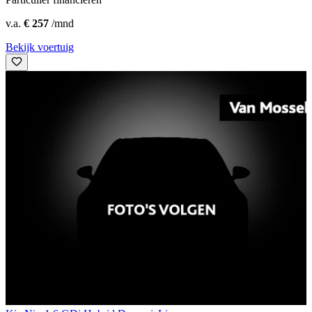
v.a.
€ 257
/mnd
Bekijk voertuig