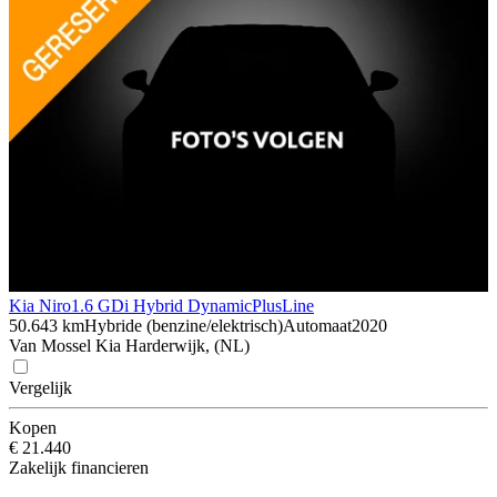
Kia Niro
1.6 GDi Hybrid DynamicPlusLine
50.643 km
Hybride (benzine/elektrisch)
Automaat
2020
Van Mossel Kia Harderwijk, (NL)
Vergelijk
Kopen
€ 21.440
Zakelijk financieren