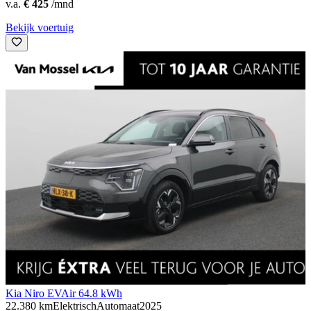
v.a.
€ 425
/mnd
Bekijk voertuig
Kia Niro EV
Air 64.8 kWh
22.380 km
Elektrisch
Automaat
2025