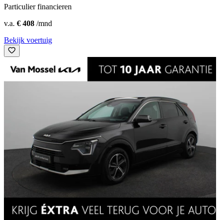
Particulier financieren
v.a.
€ 408
/mnd
Bekijk voertuig