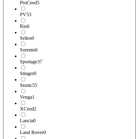
ProCeed
5
PV5
3
Rio
6
Seltos
0
Sorento
6
Sportage
37
Stinger
0
Stonic
55
Venga
1
XCeed
2
Lancia
0
Land Rover
0