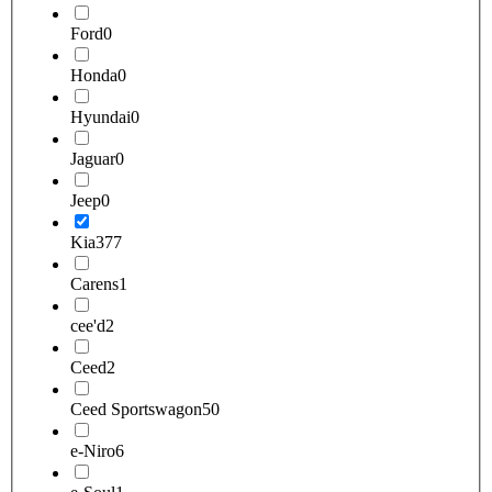
Ford
0
Honda
0
Hyundai
0
Jaguar
0
Jeep
0
Kia
377
Carens
1
cee'd
2
Ceed
2
Ceed Sportswagon
50
e-Niro
6