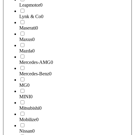
Leapmotor
0
Lynk & Co
0
Maserati
0
Maxus
0
Mazda
0
Mercedes-AMG
0
Mercedes-Benz
0
MG
0
MINI
0
Mitsubishi
0
Mobilize
0
Nissan
0