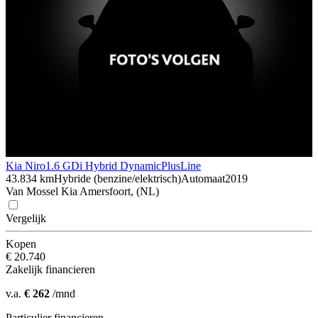
Kia Niro
1.6 GDi Hybrid DynamicPlusLine
43.834 km
Hybride (benzine/elektrisch)
Automaat
2019
Van Mossel Kia Amersfoort, (NL)
Vergelijk
Kopen
€ 20.740
Zakelijk financieren
v.a.
€ 262
/mnd
Particulier financieren