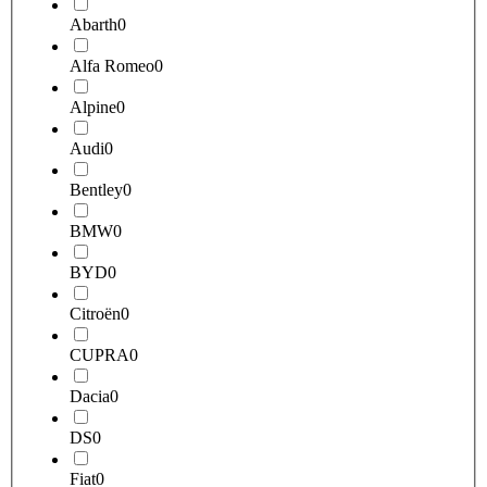
Abarth
0
Alfa Romeo
0
Alpine
0
Audi
0
Bentley
0
BMW
0
BYD
0
Citroën
0
CUPRA
0
Dacia
0
DS
0
Fiat
0