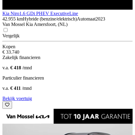
Kia Niro
1.6 GDi PHEV ExecutiveLine
42.955 km
Hybride (benzine/elektrisch)
Automaat
2023
Van Mossel Kia Amersfoort, (NL)
Vergelijk
Kopen
€ 33.740
Zakelijk financieren
v.a.
€ 418
/mnd
Particulier financieren
v.a.
€ 411
/mnd
Bekijk voertuig