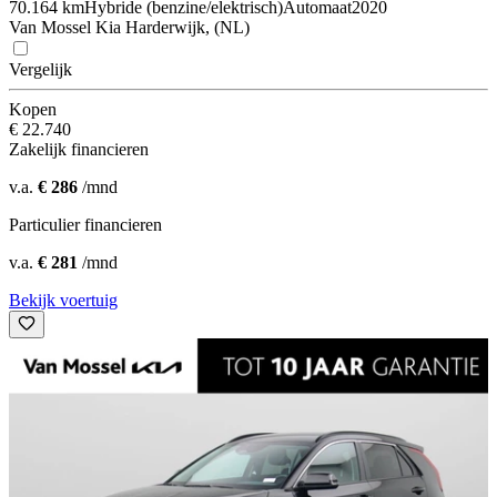
70.164 km
Hybride (benzine/elektrisch)
Automaat
2020
Van Mossel Kia Harderwijk, (NL)
Vergelijk
Kopen
€ 22.740
Zakelijk financieren
v.a.
€ 286
/mnd
Particulier financieren
v.a.
€ 281
/mnd
Bekijk voertuig