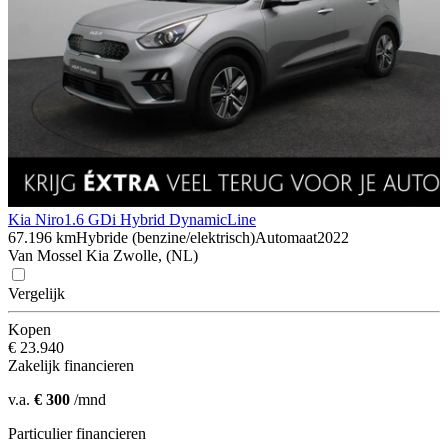
Kia Niro
1.6 GDi Hybrid DynamicLine
67.196 km
Hybride (benzine/elektrisch)
Automaat
2022
Van Mossel Kia Zwolle, (NL)
Vergelijk
Kopen
€ 23.940
Zakelijk financieren
v.a.
€ 300
/mnd
Particulier financieren