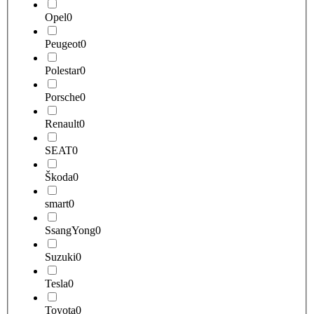
Opel
0
Peugeot
0
Polestar
0
Porsche
0
Renault
0
SEAT
0
Škoda
0
smart
0
SsangYong
0
Suzuki
0
Tesla
0
Toyota
0