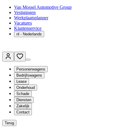
Van Mossel Automotive Group
Vestigingen
Werkplaatsplanner
Vacatures
Klantenservice
nl
- Nederlands
Personenwagens
Bedrijfswagens
Lease
Onderhoud
Schade
Diensten
Zakelijk
Contact
Terug