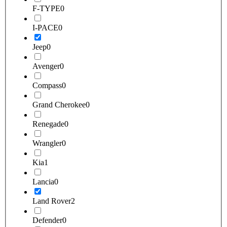
F-TYPE
0
I-PACE
0
Jeep
0
Avenger
0
Compass
0
Grand Cherokee
0
Renegade
0
Wrangler
0
Kia
1
Lancia
0
Land Rover
2
Defender
0