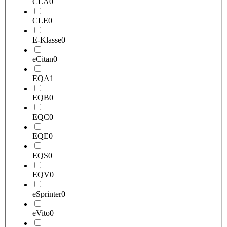
CLA
0
CLE
0
E-Klasse
0
eCitan
0
EQA
1
EQB
0
EQC
0
EQE
0
EQS
0
EQV
0
eSprinter
0
eVito
0