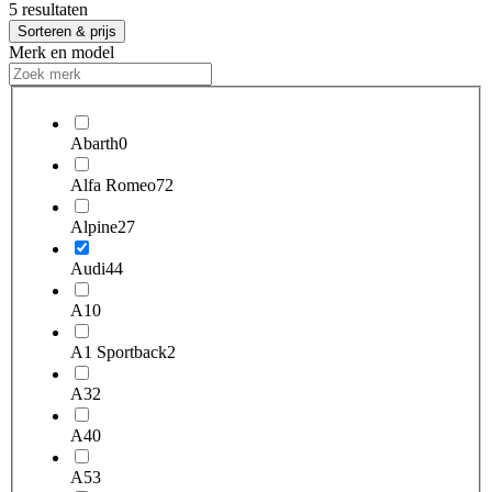
5 resultaten
Sorteren & prijs
Merk en model
Abarth
0
Alfa Romeo
72
Alpine
27
Audi
44
A1
0
A1 Sportback
2
A3
2
A4
0
A5
3