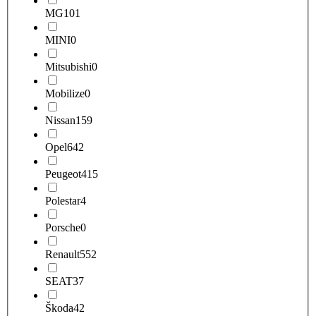
MG
101
MINI
0
Mitsubishi
0
Mobilize
0
Nissan
159
Opel
642
Peugeot
415
Polestar
4
Porsche
0
Renault
552
SEAT
37
Škoda
42