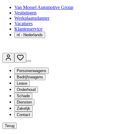
Van Mossel Automotive Group
Vestigingen
Werkplaatsplanner
Vacatures
Klantenservice
nl
- Nederlands
Personenwagens
Bedrijfswagens
Lease
Onderhoud
Schade
Diensten
Zakelijk
Contact
Terug