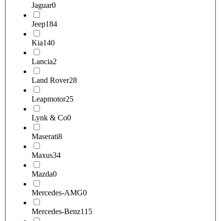
Jaguar
0
Jeep
184
Kia
140
Lancia
2
Land Rover
28
Leapmotor
25
Lynk & Co
0
Maserati
8
Maxus
34
Mazda
0
Mercedes-AMG
0
Mercedes-Benz
115