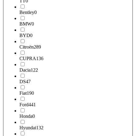
TT
0
Bentley
0
BMW
0
BYD
0
Citroën
289
CUPRA
136
Dacia
122
DS
47
Fiat
190
Ford
441
Honda
0
Hyundai
132