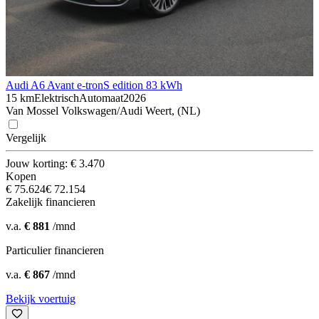
Audi A6 Avant e-tron
S edition 83 kWh
15 km
Elektrisch
Automaat
2026
Van Mossel Volkswagen/Audi Weert, (NL)
Vergelijk
Jouw korting: € 3.470
Kopen
€ 75.624
€ 72.154
Zakelijk financieren
v.a.
€ 881
/mnd
Particulier financieren
v.a.
€ 867
/mnd
Bekijk voertuig