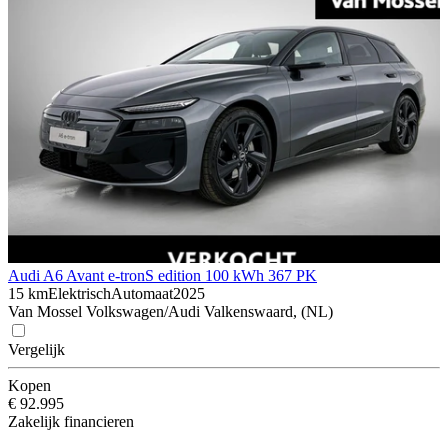
Audi A6 Avant e-tron
S edition 100 kWh 367 PK
15 km
Elektrisch
Automaat
2025
Van Mossel Volkswagen/Audi Valkenswaard, (NL)
Vergelijk
Kopen
€ 92.995
Zakelijk financieren