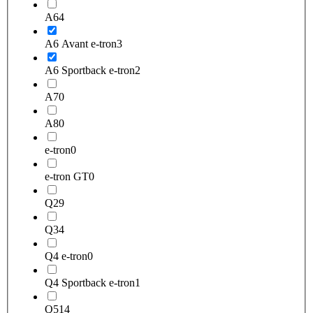
A6
4
A6 Avant e-tron
3
A6 Sportback e-tron
2
A7
0
A8
0
e-tron
0
e-tron GT
0
Q2
9
Q3
4
Q4 e-tron
0
Q4 Sportback e-tron
1
Q5
14