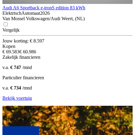
Audi A6 Sportback e-tron
S edition 83 kWh
Elektrisch
Automaat
2026
Van Mossel Volkswagen/Audi Weert, (NL)
Vergelijk
Jouw korting: € 8.597
Kopen
€ 69.583
€ 60.986
Zakelijk financieren
v.a.
€ 747
/mnd
Particulier financieren
v.a.
€ 734
/mnd
Bekijk voertuig
Weten wat je huidige auto waard is?
Bereken je inruilwaarde