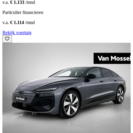
v.a.
€ 1.133
/mnd
Particulier financieren
v.a.
€ 1.114
/mnd
Bekijk voertuig