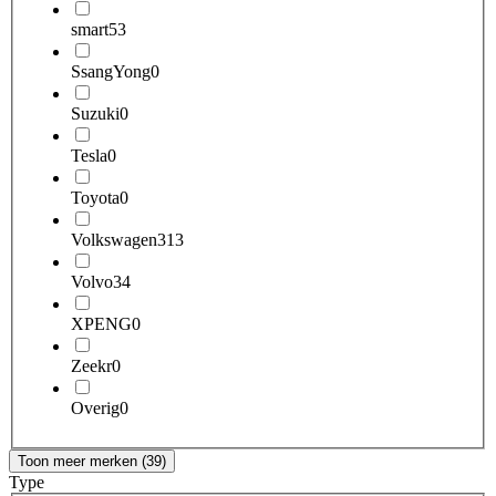
smart
53
SsangYong
0
Suzuki
0
Tesla
0
Toyota
0
Volkswagen
313
Volvo
34
XPENG
0
Zeekr
0
Overig
0
Toon meer merken (39)
Type