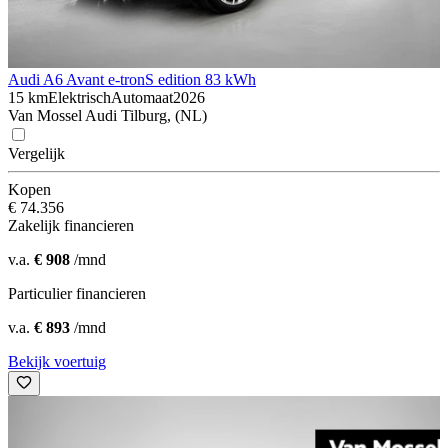
Audi A6 Avant e-tron
S edition 83 kWh
15 km
Elektrisch
Automaat
2026
Van Mossel Audi Tilburg, (NL)
Vergelijk
Kopen
€ 74.356
Zakelijk financieren
v.a.
€ 908
/mnd
Particulier financieren
v.a.
€ 893
/mnd
Bekijk voertuig