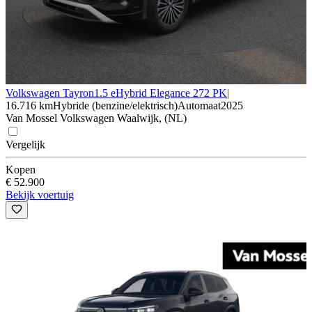
Volkswagen Tayron
1.5 eHybrid Elegance 272 PK|
16.716 km
Hybride (benzine/elektrisch)
Automaat
2025
Van Mossel Volkswagen Waalwijk, (NL)
Vergelijk
Kopen
€ 52.900
Bekijk voertuig