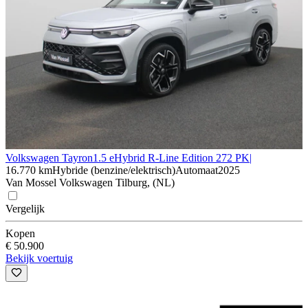
Volkswagen Tayron
1.5 eHybrid R-Line Edition 272 PK|
16.770 km
Hybride (benzine/elektrisch)
Automaat
2025
Van Mossel Volkswagen Tilburg, (NL)
Vergelijk
Kopen
€ 50.900
Bekijk voertuig