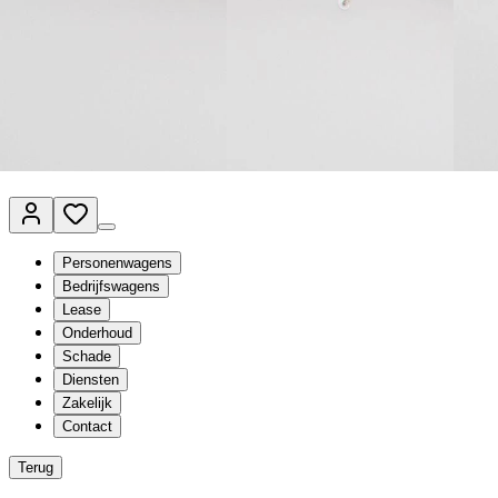
Van Mossel Automotive Group
Vestigingen
Werkplaatsplanner
Vacatures
Klantenservice
nl
- Nederlands
Personenwagens
Bedrijfswagens
Lease
Onderhoud
Schade
Diensten
Zakelijk
Contact
Terug